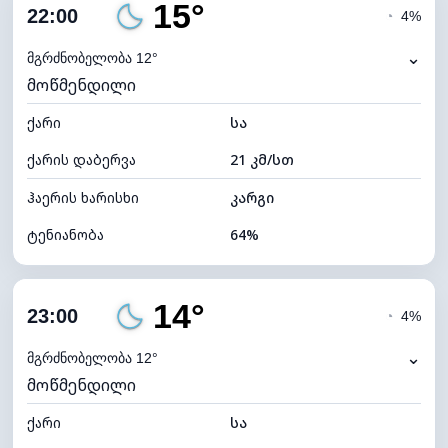
15°
ღრუბლიანობა
6%
22:00
◔
4%
ნამის წერტილი
9°C
⌄
მგრძნობელობა 12°
მოწმენდილი
ხილვადობა
10 კმ
ქარი
*
სა
0 (ბნელი)
განათების ინდექსი
ქარის დაბერვა
21 კმ/სთ
ღრუბლის სიმაღლე
11520 მ
ჰაერის ხარისხი
კარგი
ტენიანობა
64%
შიდა ტენიანობა
64% (კომფორტული)
14°
ღრუბლიანობა
5%
23:00
◔
4%
ნამის წერტილი
8°C
⌄
მგრძნობელობა 12°
მოწმენდილი
ხილვადობა
10 კმ
ქარი
*
სა
0 (ბნელი)
განათების ინდექსი