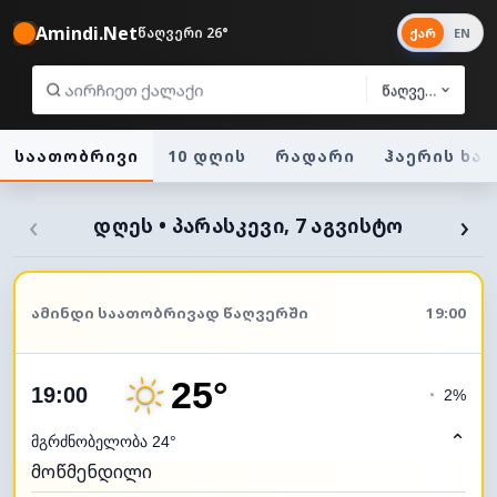
Amindi.Net
წაღვერი 26°
ქარ
EN
წაღვერი
საათობრივი
10 დღის
რადარი
ჰაერის ხა
‹
›
ᲓᲦᲔᲡ • ᲞᲐᲠᲐᲡᲙᲔᲕᲘ, 7 ᲐᲒᲕᲘᲡᲢᲝ
ᲐᲛᲘᲜᲓᲘ ᲡᲐᲐᲗᲝᲑᲠᲘᲕᲐᲓ ᲬᲐᲦᲕᲔᲠᲨᲘ
19:00
25°
19:00
◔
2%
⌃
მგრძნობელობა 24°
მოწმენდილი