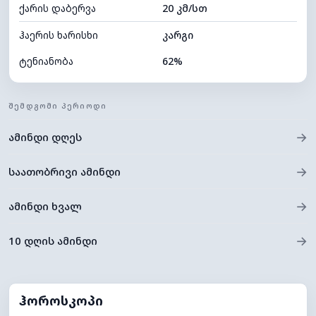
ქარის დაბერვა
20 კმ/სთ
ღრუბლის სიმაღლე
11600 მ
ჰაერის ხარისხი
კარგი
ტენიანობა
62%
შიდა ტენიანობა
62% (კომფორტული)
ᲨᲔᲛᲓᲒᲝᲛᲘ ᲞᲔᲠᲘᲝᲓᲘ
ღრუბლიანობა
4%
→
ამინდი დღეს
ნამის წერტილი
7°C
ხილვადობა
10 კმ
→
საათობრივი ამინდი
*
0 (ბნელი)
განათების ინდექსი
→
ამინდი ხვალ
ღრუბლის სიმაღლე
11680 მ
→
10 დღის ამინდი
ჰოროსკოპი