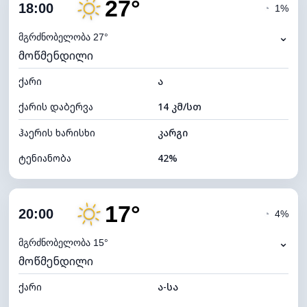
27°
ღრუბლიანობა
7%
18:00
◔
1%
ნამის წერტილი
12°C
⌄
მგრძნობელობა 27°
მოწმენდილი
ხილვადობა
10 კმ
ქარი
*
ა
7 (ნათელი)
განათების ინდექსი
ქარის დაბერვა
14 კმ/სთ
ღრუბლის სიმაღლე
11440 მ
ჰაერის ხარისხი
კარგი
ტენიანობა
42%
შიდა ტენიანობა
42% (ოდნავ მშრალი)
17°
ღრუბლიანობა
7%
20:00
◔
4%
ნამის წერტილი
13°C
⌄
მგრძნობელობა 15°
მოწმენდილი
ხილვადობა
10 კმ
ქარი
*
ა-სა
7 (ნათელი)
განათების ინდექსი