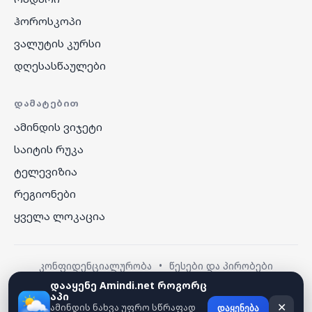
ჰოროსკოპი
ვალუტის კურსი
დღესასწაულები
ᲓᲐᲛᲐᲢᲔᲑᲘᲗ
ამინდის ვიჯეტი
საიტის რუკა
ტელევიზია
რეგიონები
ყველა ლოკაცია
კონფიდენციალურობა
•
წესები და პირობები
დააყენე Amindi.net როგორც
აპი
© 2026 amindi.net — ყველა უფლება დაცულია.
ამინდის ნახვა უფრო სწრაფად
✕
დაყენება