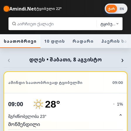
Amindi.Net
ტყიბული 22°
ქარ
EN
ტყიბული
საათობრივი
10 დღის
რადარი
ჰაერის ხა
‹
›
ᲓᲦᲔᲡ • ᲨᲐᲑᲐᲗᲘ, 8 ᲐᲒᲕᲘᲡᲢᲝ
ᲐᲛᲘᲜᲓᲘ ᲡᲐᲐᲗᲝᲑᲠᲘᲕᲐᲓ ᲢᲧᲘᲑᲣᲚᲨᲘ
09:00
28°
09:00
◔
1%
⌃
მგრძნობელობა 23°
მოწმენდილი