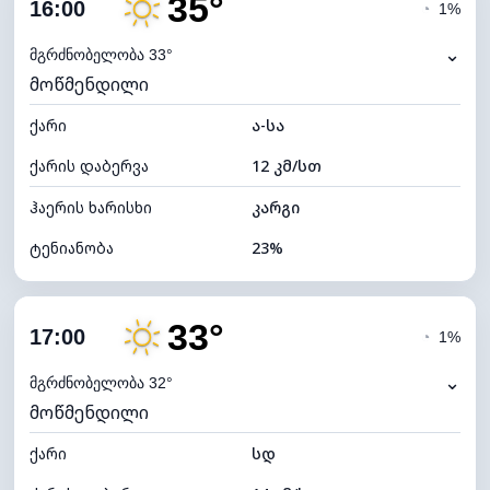
35°
ღრუბლიანობა
10%
16:00
◔
1%
ნამის წერტილი
10°C
⌄
მგრძნობელობა 33°
მოწმენდილი
ხილვადობა
10 კმ
ქარი
*
ა-სა
7 (ნათელი)
განათების ინდექსი
ქარის დაბერვა
12 კმ/სთ
ღრუბლის სიმაღლე
11200 მ
ჰაერის ხარისხი
კარგი
ტენიანობა
23%
შიდა ტენიანობა
23% (ოდნავ მშრალი)
33°
ღრუბლიანობა
8%
17:00
◔
1%
ნამის წერტილი
11°C
⌄
მგრძნობელობა 32°
მოწმენდილი
ხილვადობა
10 კმ
ქარი
*
სდ
7 (ნათელი)
განათების ინდექსი