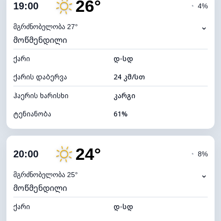
26°
ღრუბლიანობა
5%
19:00
◔
4%
ნამის წერტილი
17°C
⌄
მგრძნობელობა 27°
მოწმენდილი
ხილვადობა
10 კმ
ქარი
*
დ-სდ
7 (ნათელი)
განათების ინდექსი
ქარის დაბერვა
24 კმ/სთ
ღრუბლის სიმაღლე
11600 მ
ჰაერის ხარისხი
კარგი
ტენიანობა
61%
შიდა ტენიანობა
61% (კომფორტული)
24°
ღრუბლიანობა
7%
20:00
◔
8%
ნამის წერტილი
18°C
⌄
მგრძნობელობა 25°
მოწმენდილი
ხილვადობა
10 კმ
ქარი
*
დ-სდ
7 (ნათელი)
განათების ინდექსი