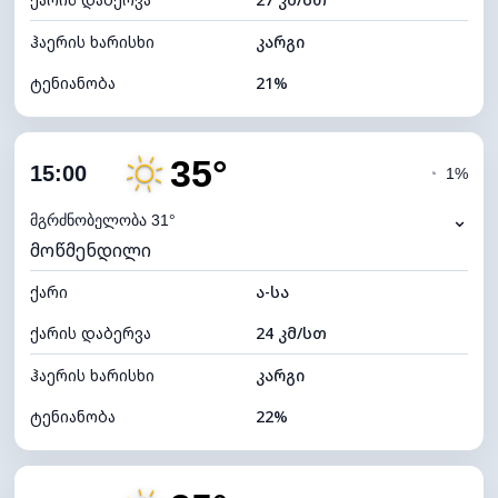
ღრუბლის სიმაღლე
10480 მ
ჰაერის ხარისხი
კარგი
ტენიანობა
21%
შიდა ტენიანობა
21% (ოდნავ მშრალი)
35°
ღრუბლიანობა
19%
15:00
◔
1%
ნამის წერტილი
10°C
⌄
მგრძნობელობა 31°
მოწმენდილი
ხილვადობა
10 კმ
ქარი
*
ა-სა
7 (ნათელი)
განათების ინდექსი
ქარის დაბერვა
24 კმ/სთ
ღრუბლის სიმაღლე
10480 მ
ჰაერის ხარისხი
კარგი
ტენიანობა
22%
შიდა ტენიანობა
22% (ოდნავ მშრალი)