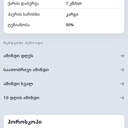
ქარის დაბერვა
7 კმ/სთ
ღრუბლის სიმაღლე
8000 მ
ჰაერის ხარისხი
კარგი
ტენიანობა
90%
შიდა ტენიანობა
90% (კომფორტული)
ᲨᲔᲛᲓᲒᲝᲛᲘ ᲞᲔᲠᲘᲝᲓᲘ
ღრუბლიანობა
81%
→
ამინდი დღეს
ნამის წერტილი
19°C
ხილვადობა
10 კმ
→
საათობრივი ამინდი
*
0 (ბნელი)
განათების ინდექსი
→
ამინდი ხვალ
ღრუბლის სიმაღლე
5520 მ
→
10 დღის ამინდი
ჰოროსკოპი