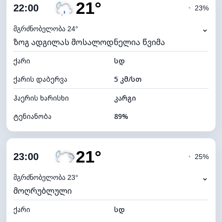
21°
ღრუბლიანობა
45%
22:00
◔
23%
ნამის წერტილი
20°C
⌄
მგრძნობელობა 24°
ზოგ ადგილას მოსალოდნელია წვიმა
ხილვადობა
10 კმ
ქარი
*
სდ
0 (ბნელი)
განათების ინდექსი
ქარის დაბერვა
5 კმ/სთ
ღრუბლის სიმაღლე
8400 მ
ჰაერის ხარისხი
კარგი
ტენიანობა
89%
შიდა ტენიანობა
89% (კომფორტული)
21°
ღრუბლიანობა
50%
23:00
◔
25%
ნამის წერტილი
19°C
⌄
მგრძნობელობა 23°
მოღრუბლული
ხილვადობა
10 კმ
ქარი
*
სდ
0 (ბნელი)
განათების ინდექსი