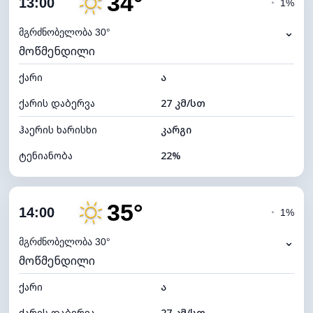
34°
13:00
◔
1%
ნამის წერტილი
9°C
⌄
მგრძნობელობა 30°
მოწმენდილი
ხილვადობა
10 კმ
ქარი
*
ა
7 (ნათელი)
განათების ინდექსი
ქარის დაბერვა
27 კმ/სთ
ღრუბლის სიმაღლე
11040 მ
ჰაერის ხარისხი
კარგი
ტენიანობა
22%
შიდა ტენიანობა
22% (ოდნავ მშრალი)
35°
ღრუბლიანობა
19%
14:00
◔
1%
ნამის წერტილი
9°C
⌄
მგრძნობელობა 30°
მოწმენდილი
ხილვადობა
10 კმ
ქარი
*
ა
7 (ნათელი)
განათების ინდექსი
ქარის დაბერვა
27 კმ/სთ