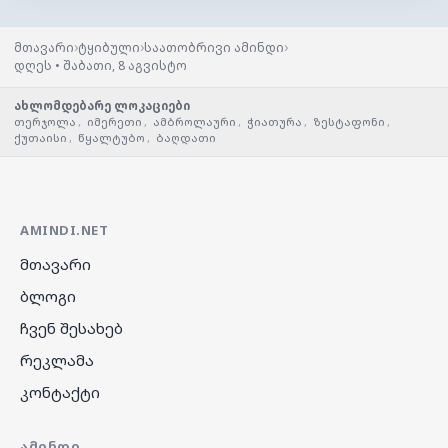
›
›
›
მთავარი
ტყიბული
საათობრივი ამინდი
დღეს • შაბათი, 8 აგვისტო
ახლომდებარე ლოკაციები
თერჯოლა
,
იმერეთი
,
ამბროლაური
,
ჭიათურა
,
ზესტაფონი
,
ქუთაისი
,
წყალტუბო
,
ბაღდათი
AMINDI.NET
მთავარი
ბლოგი
ჩვენ შესახებ
რეკლამა
კონტაქტი
ᲐᲛᲘᲜᲓᲘ