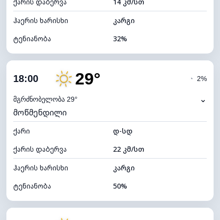
ქარის დაბერვა
14 კმ/სთ
ღრუბლის სიმაღლე
11360 მ
ჰაერის ხარისხი
კარგი
ტენიანობა
32%
შიდა ტენიანობა
32% (ოდნავ მშრალი)
29°
ღრუბლიანობა
10%
18:00
◔
2%
ნამის წერტილი
14°C
⌄
მგრძნობელობა 29°
მოწმენდილი
ხილვადობა
10 კმ
ქარი
*
დ-სდ
7 (ნათელი)
განათების ინდექსი
ქარის დაბერვა
22 კმ/სთ
ღრუბლის სიმაღლე
11200 მ
ჰაერის ხარისხი
კარგი
ტენიანობა
50%
შიდა ტენიანობა
50% (კომფორტული)