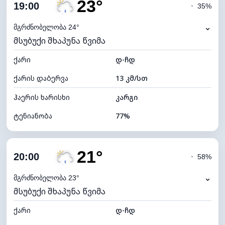
23°
ღრუბლიანობა
84%
19:00
◔
35%
ნამის წერტილი
19°C
⌄
მგრძნობელობა 24°
მსუბუქი შხაპუნა წვიმა
ხილვადობა
9 კმ
ქარი
*
დ-ჩდ
4 (მკრთალი)
განათების ინდექსი
ქარის დაბერვა
13 კმ/სთ
ღრუბლის სიმაღლე
5280 მ
ჰაერის ხარისხი
კარგი
ტენიანობა
77%
შიდა ტენიანობა
77% (კომფორტული)
21°
ღრუბლიანობა
81%
20:00
◔
58%
ნამის წერტილი
19°C
⌄
მგრძნობელობა 23°
მსუბუქი შხაპუნა წვიმა
ხილვადობა
10 კმ
ქარი
*
დ-ჩდ
4 (მკრთალი)
განათების ინდექსი