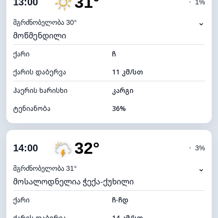
31°
13:00
◔
1%
ნამის წერტილი
14°C
⌄
მგრძნობელობა 30°
მოწმენდილი
ხილვადობა
10 კმ
ქარი
*
ჩ
4 (მკრთალი)
განათების ინდექსი
ქარის დაბერვა
11 კმ/სთ
ღრუბლის სიმაღლე
5040 მ
ჰაერის ხარისხი
კარგი
ტენიანობა
36%
შიდა ტენიანობა
36% (ოდნავ მშრალი)
32°
ღრუბლიანობა
11%
14:00
◔
3%
ნამის წერტილი
14°C
⌄
მგრძნობელობა 31°
მოსალოდნელია ჭექა-ქუხილი
ხილვადობა
10 კმ
ქარი
*
ჩ-ჩდ
7 (ნათელი)
განათების ინდექსი
ქარის დაბერვა
14 კმ/სთ