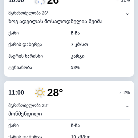
26°
10:00
◔
11%
ნამის წერტილი
16°C
⌄
მგრძნობელობა 26°
ზოგ ადგილას მოსალოდნელია წვიმა
ხილვადობა
10 კმ
ქარი
*
ჩ-ჩა
7 (ნათელი)
განათების ინდექსი
ქარის დაბერვა
7 კმ/სთ
ღრუბლის სიმაღლე
10560 მ
ჰაერის ხარისხი
კარგი
ტენიანობა
53%
შიდა ტენიანობა
53% (კომფორტული)
28°
ღრუბლიანობა
87%
11:00
◔
2%
ნამის წერტილი
16°C
⌄
მგრძნობელობა 28°
მოწმენდილი
ხილვადობა
10 კმ
ქარი
*
ჩ-ჩა
4 (მკრთალი)
განათების ინდექსი
ქარის დაბერვა
10 კმ/სთ
ღრუბლის სიმაღლე
5040 მ