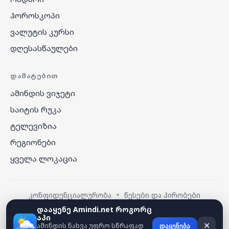
ჰოროსკოპი
ვალუტის კურსი
დღესასწაულები
ᲓᲐᲛᲐᲢᲔᲑᲘᲗ
ამინდის ვიჯეტი
საიტის რუკა
ტელევიზია
რეგიონები
ყველა ლოკაცია
კონფიდენციალურობა
•
წესები და პირობები
დააყენე Amindi.net როგორც
აპი
© 2026 amindi.net — ყველა უფლება დაცულია.
ამინდის ნახვა უფრო სწრაფად
✕
დაყენება