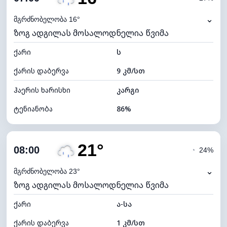
ნამის წერტილი
16°C
⌄
მგრძნობელობა 16°
ზოგ ადგილას მოსალოდნელია წვიმა
ხილვადობა
10 კმ
ქარი
*
ს
0 (ბნელი)
განათების ინდექსი
ქარის დაბერვა
9 კმ/სთ
ღრუბლის სიმაღლე
4960 მ
ჰაერის ხარისხი
კარგი
ტენიანობა
86%
შიდა ტენიანობა
86% (კომფორტული)
21°
ღრუბლიანობა
83%
08:00
◔
24%
ნამის წერტილი
14°C
⌄
მგრძნობელობა 23°
ზოგ ადგილას მოსალოდნელია წვიმა
ხილვადობა
10 კმ
ქარი
*
ა-სა
4 (მკრთალი)
განათების ინდექსი
ქარის დაბერვა
1 კმ/სთ
ღრუბლის სიმაღლე
5360 მ