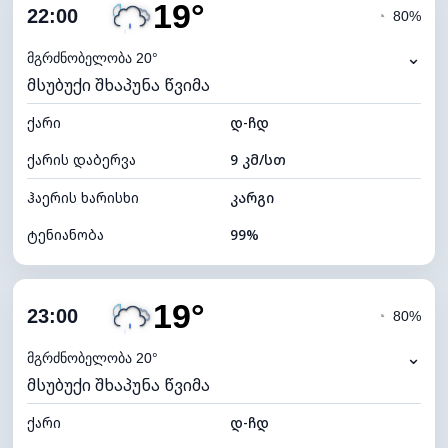
19°
ღრუბლიანობა
88%
22:00
◔
80%
ნამის წერტილი
18°C
⌄
მგრძნობელობა 20°
მსუბუქი შხაპუნა წვიმა
ხილვადობა
10 კმ
ქარი
*
დ-ჩდ
0 (ბნელი)
განათების ინდექსი
ქარის დაბერვა
9 კმ/სთ
ღრუბლის სიმაღლე
4960 მ
ჰაერის ხარისხი
კარგი
ტენიანობა
99%
შიდა ტენიანობა
99% (კომფორტული)
19°
ღრუბლიანობა
100%
23:00
◔
80%
ნამის წერტილი
18°C
⌄
მგრძნობელობა 20°
მსუბუქი შხაპუნა წვიმა
ხილვადობა
10 კმ
ქარი
*
დ-ჩდ
0 (ბნელი)
განათების ინდექსი