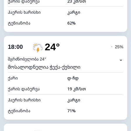
ქარის დაბერვა
23 კმ/სთ
ღრუბლის სიმაღლე
5760 მ
ჰაერის ხარისხი
კარგი
ტენიანობა
62%
შიდა ტენიანობა
62% (კომფორტული)
24°
ღრუბლიანობა
85%
18:00
◔
25%
ნამის წერტილი
19°C
⌄
მგრძნობელობა 24°
მოსალოდნელია ჭექა-ქუხილი
ხილვადობა
10 კმ
ქარი
*
დ-ჩდ
4 (მკრთალი)
განათების ინდექსი
ქარის დაბერვა
19 კმ/სთ
ღრუბლის სიმაღლე
5200 მ
ჰაერის ხარისხი
კარგი
ტენიანობა
71%
შიდა ტენიანობა
71% (კომფორტული)