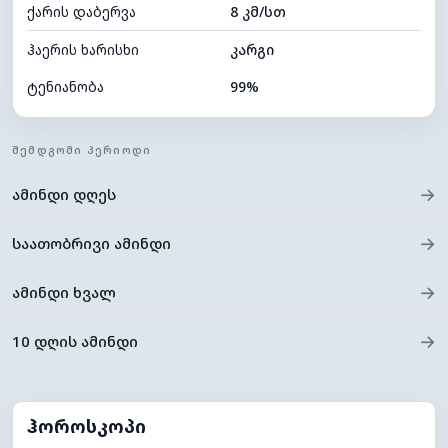
ქარის დაბერვა
8 კმ/სთ
ღრუბლის სიმაღლე
4000 მ
ჰაერის ხარისხი
კარგი
ტენიანობა
99%
შიდა ტენიანობა
99% (კომფორტული)
ᲨᲔᲛᲓᲒᲝᲛᲘ ᲞᲔᲠᲘᲝᲓᲘ
ღრუბლიანობა
100%
→
ამინდი დღეს
ნამის წერტილი
18°C
ხილვადობა
10 კმ
→
საათობრივი ამინდი
*
0 (ბნელი)
განათების ინდექსი
→
ამინდი ხვალ
ღრუბლის სიმაღლე
4000 მ
→
10 დღის ამინდი
ჰოროსკოპი