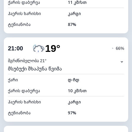
ქარის დაბერვა
11 კმ/სთ
ღრუბლის სიმაღლე
5520 მ
ჰაერის ხარისხი
კარგი
ტენიანობა
87%
შიდა ტენიანობა
87% (კომფორტული)
19°
ღრუბლიანობა
69%
21:00
◔
66%
ნამის წერტილი
19°C
⌄
მგრძნობელობა 21°
მსუბუქი შხაპუნა წვიმა
ხილვადობა
10 კმ
ქარი
*
დ-ჩდ
4 (მკრთალი)
განათების ინდექსი
ქარის დაბერვა
10 კმ/სთ
ღრუბლის სიმაღლე
6480 მ
ჰაერის ხარისხი
კარგი
ტენიანობა
97%
შიდა ტენიანობა
97% (კომფორტული)