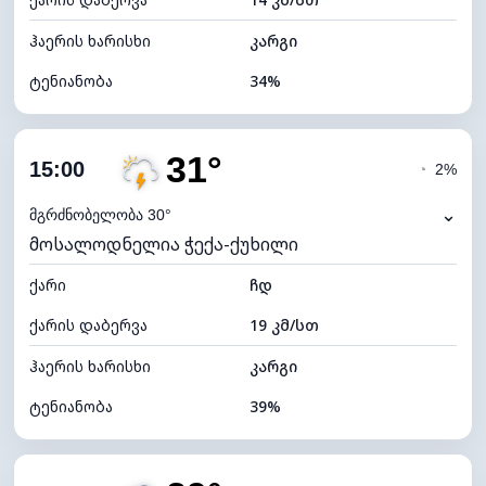
ღრუბლის სიმაღლე
11120 მ
ჰაერის ხარისხი
კარგი
ტენიანობა
34%
შიდა ტენიანობა
34% (ოდნავ მშრალი)
31°
ღრუბლიანობა
45%
15:00
◔
2%
ნამის წერტილი
14°C
⌄
მგრძნობელობა 30°
მოსალოდნელია ჭექა-ქუხილი
ხილვადობა
9 კმ
ქარი
*
ჩდ
7 (ნათელი)
განათების ინდექსი
ქარის დაბერვა
19 კმ/სთ
ღრუბლის სიმაღლე
8400 მ
ჰაერის ხარისხი
კარგი
ტენიანობა
39%
შიდა ტენიანობა
39% (ოდნავ მშრალი)