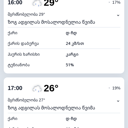
29°
ღრუბლიანობა
30%
16:00
◔
17%
ნამის წერტილი
16°C
⌄
მგრძნობელობა 29°
ზოგ ადგილას მოსალოდნელია წვიმა
ხილვადობა
9 კმ
ქარი
*
დ-ჩდ
7 (ნათელი)
განათების ინდექსი
ქარის დაბერვა
24 კმ/სთ
ღრუბლის სიმაღლე
9600 მ
ჰაერის ხარისხი
კარგი
ტენიანობა
51%
შიდა ტენიანობა
51% (კომფორტული)
26°
ღრუბლიანობა
78%
17:00
◔
19%
ნამის წერტილი
18°C
⌄
მგრძნობელობა 27°
ზოგ ადგილას მოსალოდნელია წვიმა
ხილვადობა
10 კმ
ქარი
*
დ-ჩდ
4 (მკრთალი)
განათების ინდექსი