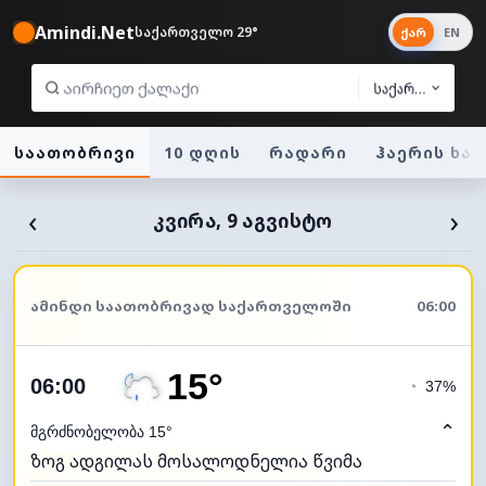
Amindi.Net
საქართველო 29°
ქარ
EN
საქართველო
საათობრივი
10 დღის
რადარი
ჰაერის ხა
‹
›
ᲙᲕᲘᲠᲐ, 9 ᲐᲒᲕᲘᲡᲢᲝ
ᲐᲛᲘᲜᲓᲘ ᲡᲐᲐᲗᲝᲑᲠᲘᲕᲐᲓ ᲡᲐᲥᲐᲠᲗᲕᲔᲚᲝᲨᲘ
06:00
15°
06:00
◔
37%
⌃
მგრძნობელობა 15°
ზოგ ადგილას მოსალოდნელია წვიმა