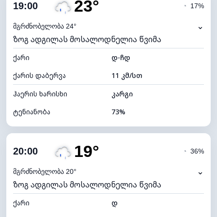
23°
ღრუბლიანობა
88%
19:00
◔
17%
ნამის წერტილი
17°C
⌄
მგრძნობელობა 24°
ზოგ ადგილას მოსალოდნელია წვიმა
ხილვადობა
10 კმ
ქარი
*
დ-ჩდ
4 (მკრთალი)
განათების ინდექსი
ქარის დაბერვა
11 კმ/სთ
ღრუბლის სიმაღლე
4960 მ
ჰაერის ხარისხი
კარგი
ტენიანობა
73%
შიდა ტენიანობა
73% (კომფორტული)
19°
ღრუბლიანობა
85%
20:00
◔
36%
ნამის წერტილი
18°C
⌄
მგრძნობელობა 20°
ზოგ ადგილას მოსალოდნელია წვიმა
ხილვადობა
10 კმ
ქარი
*
დ
4 (მკრთალი)
განათების ინდექსი