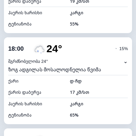
ქარის დაბერვა
19 კმ/სთ
ღრუბლის სიმაღლე
5760 მ
ჰაერის ხარისხი
კარგი
ტენიანობა
55%
შიდა ტენიანობა
55% (კომფორტული)
24°
ღრუბლიანობა
81%
18:00
◔
15%
ნამის წერტილი
17°C
⌄
მგრძნობელობა 24°
ზოგ ადგილას მოსალოდნელია წვიმა
ხილვადობა
10 კმ
ქარი
*
დ-ჩდ
4 (მკრთალი)
განათების ინდექსი
ქარის დაბერვა
17 კმ/სთ
ღრუბლის სიმაღლე
5520 მ
ჰაერის ხარისხი
კარგი
ტენიანობა
65%
შიდა ტენიანობა
65% (კომფორტული)