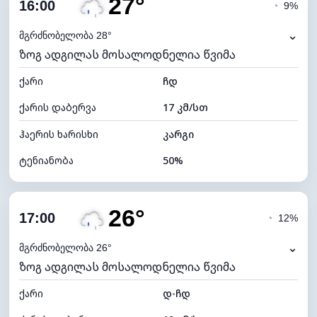
27°
ღრუბლიანობა
77%
16:00
◔
9%
ნამის წერტილი
16°C
⌄
მგრძნობელობა 28°
ზოგ ადგილას მოსალოდნელია წვიმა
ხილვადობა
10 კმ
ქარი
*
ჩდ
4 (მკრთალი)
განათების ინდექსი
ქარის დაბერვა
17 კმ/სთ
ღრუბლის სიმაღლე
5840 მ
ჰაერის ხარისხი
კარგი
ტენიანობა
50%
შიდა ტენიანობა
50% (კომფორტული)
26°
ღრუბლიანობა
78%
17:00
◔
12%
ნამის წერტილი
16°C
⌄
მგრძნობელობა 26°
ზოგ ადგილას მოსალოდნელია წვიმა
ხილვადობა
10 კმ
ქარი
*
დ-ჩდ
4 (მკრთალი)
განათების ინდექსი