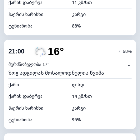
ქარის დაბერვა
11 კმ/სთ
ღრუბლის სიმაღლე
5200 მ
ჰაერის ხარისხი
კარგი
ტენიანობა
88%
შიდა ტენიანობა
88% (კომფორტული)
16°
ღრუბლიანობა
77%
21:00
◔
58%
ნამის წერტილი
17°C
⌄
მგრძნობელობა 17°
ზოგ ადგილას მოსალოდნელია წვიმა
ხილვადობა
9 კმ
ქარი
*
დ-სდ
4 (მკრთალი)
განათების ინდექსი
ქარის დაბერვა
14 კმ/სთ
ღრუბლის სიმაღლე
5840 მ
ჰაერის ხარისხი
კარგი
ტენიანობა
95%
შიდა ტენიანობა
95% (კომფორტული)