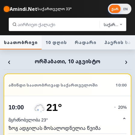
Amindi.Net
საქართველო 33°
ქარ
EN
საქართველო
საათობრივი
10 დღის
რადარი
ჰაერის ხა
‹
›
ᲝᲠᲨᲐᲑᲐᲗᲘ, 10 ᲐᲒᲕᲘᲡᲢᲝ
ᲐᲛᲘᲜᲓᲘ ᲡᲐᲐᲗᲝᲑᲠᲘᲕᲐᲓ ᲡᲐᲥᲐᲠᲗᲕᲔᲚᲝᲨᲘ
10:00
21°
10:00
◔
20%
⌃
მგრძნობელობა 23°
ზოგ ადგილას მოსალოდნელია წვიმა