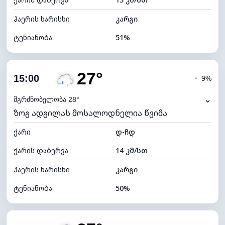
ღრუბლის სიმაღლე
5200 მ
ჰაერის ხარისხი
კარგი
ტენიანობა
51%
შიდა ტენიანობა
51% (კომფორტული)
27°
ღრუბლიანობა
83%
15:00
◔
9%
ნამის წერტილი
16°C
⌄
მგრძნობელობა 28°
ზოგ ადგილას მოსალოდნელია წვიმა
ხილვადობა
9 კმ
ქარი
*
დ-ჩდ
4 (მკრთალი)
განათების ინდექსი
ქარის დაბერვა
14 კმ/სთ
ღრუბლის სიმაღლე
5360 მ
ჰაერის ხარისხი
კარგი
ტენიანობა
50%
შიდა ტენიანობა
50% (კომფორტული)