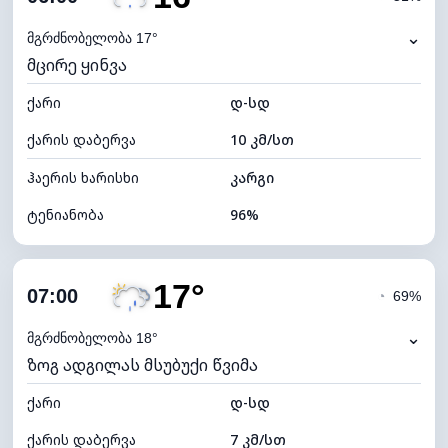
ნამის წერტილი
16°C
⌄
მგრძნობელობა 17°
მცირე ყინვა
ხილვადობა
2 კმ
ქარი
*
დ-სდ
0 (ბნელი)
განათების ინდექსი
ქარის დაბერვა
10 კმ/სთ
ღრუბლის სიმაღლე
5440 მ
ჰაერის ხარისხი
კარგი
ტენიანობა
96%
შიდა ტენიანობა
96% (კომფორტული)
17°
ღრუბლიანობა
77%
07:00
◔
69%
ნამის წერტილი
15°C
⌄
მგრძნობელობა 18°
ზოგ ადგილას მსუბუქი წვიმა
ხილვადობა
2 კმ
ქარი
*
დ-სდ
0 (ბნელი)
განათების ინდექსი
ქარის დაბერვა
7 კმ/სთ
ღრუბლის სიმაღლე
5840 მ