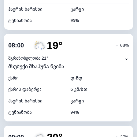
ჰაერის ხარისხი
კარგი
ტენიანობა
95%
შიდა ტენიანობა
95% (კომფორტული)
19°
ღრუბლიანობა
67%
08:00
◔
68%
ნამის წერტილი
16°C
⌄
მგრძნობელობა 21°
მსუბუქი შხაპუნა წვიმა
ხილვადობა
9 კმ
ქარი
*
დ-ჩდ
4 (მკრთალი)
განათების ინდექსი
ქარის დაბერვა
6 კმ/სთ
ღრუბლის სიმაღლე
6640 მ
ჰაერის ხარისხი
კარგი
ტენიანობა
94%
შიდა ტენიანობა
94% (კომფორტული)
ღრუბლიანობა
61%