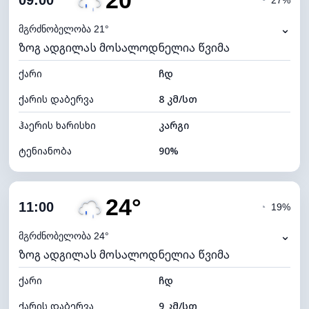
20°
09:00
◔
27%
ნამის წერტილი
18°C
⌄
მგრძნობელობა 21°
ზოგ ადგილას მოსალოდნელია წვიმა
ხილვადობა
10 კმ
ქარი
*
ჩდ
4 (მკრთალი)
განათების ინდექსი
ქარის დაბერვა
8 კმ/სთ
ღრუბლის სიმაღლე
7120 მ
ჰაერის ხარისხი
კარგი
ტენიანობა
90%
შიდა ტენიანობა
90% (კომფორტული)
24°
ღრუბლიანობა
52%
11:00
◔
19%
ნამის წერტილი
18°C
⌄
მგრძნობელობა 24°
ზოგ ადგილას მოსალოდნელია წვიმა
ხილვადობა
10 კმ
ქარი
*
ჩდ
7 (ნათელი)
განათების ინდექსი
ქარის დაბერვა
9 კმ/სთ
ღრუბლის სიმაღლე
7840 მ