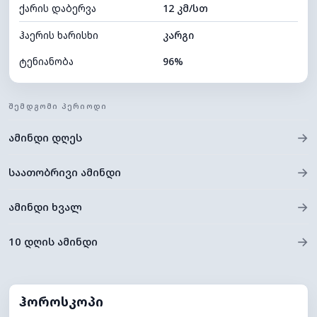
ქარის დაბერვა
12 კმ/სთ
ღრუბლის სიმაღლე
8240 მ
ჰაერის ხარისხი
კარგი
ტენიანობა
96%
შიდა ტენიანობა
96% (კომფორტული)
ᲨᲔᲛᲓᲒᲝᲛᲘ ᲞᲔᲠᲘᲝᲓᲘ
ღრუბლიანობა
77%
→
ამინდი დღეს
ნამის წერტილი
15°C
ხილვადობა
2 კმ
→
საათობრივი ამინდი
*
0 (ბნელი)
განათების ინდექსი
→
ამინდი ხვალ
ღრუბლის სიმაღლე
5840 მ
→
10 დღის ამინდი
ჰოროსკოპი