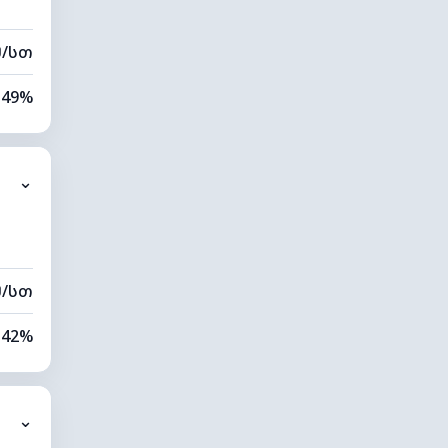
მ/სთ
49%
16%
⌄
0 კმ
20 მ
მ/სთ
42%
13%
⌄
0 კმ