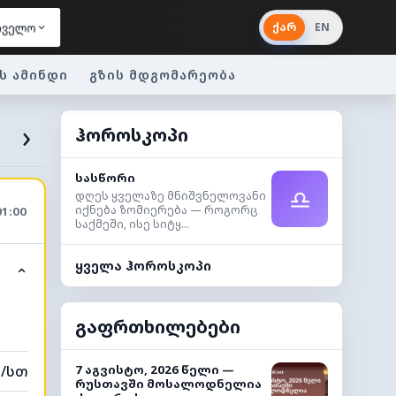
ქარ
EN
თველო
ს ამინდი
გზის მდგომარეობა
›
ჰოროსკოპი
სასწორი
♎
დღეს ყველაზე მნიშვნელოვანი
იქნება ზომიერება — როგორც
01:00
საქმეში, ისე სიტყ...
ყველა ჰოროსკოპი
⌃
გაფრთხილებები
მ/სთ
7 აგვისტო, 2026 წელი —
რუსთავში მოსალოდნელია