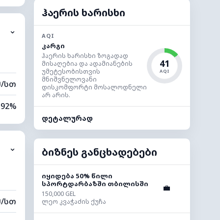
74%
ჰაერის ხარისხი
⌄
0 კმ
AQI
კარგი
80 მ
ჰაერის ხარისხი ზოგადად
41
მისაღებია და ადამიანების
უმეტესობისთვის
AQI
მნიშვნელოვანი
მ/სთ
დისკომფორტი მოსალოდნელი
არ არის.
92%
დეტალურად
89%
⌄
0 კმ
ბიზნეს განცხადებები
80 მ
იყიდება 50% წილი
სპორტდარბაზში თბილისში
💼
150,000 GEL
მ/სთ
ლეო კვაჭაძის ქუჩა