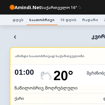
Amindi.Net
საქართველო 16°
დღეს
საათობრივი
10 დღის
რადარი
‹
ᲙᲕᲘᲠ
ᲐᲛᲘᲜᲓᲘ ᲡᲐᲐᲗᲝᲑᲠᲘᲕᲐᲓ ᲡᲐᲥᲐᲠᲗᲕᲔᲚᲝᲨᲘ
01:00
20°
მგრძნობ
ნაწილობრივ მოღრუბლული
ქარი