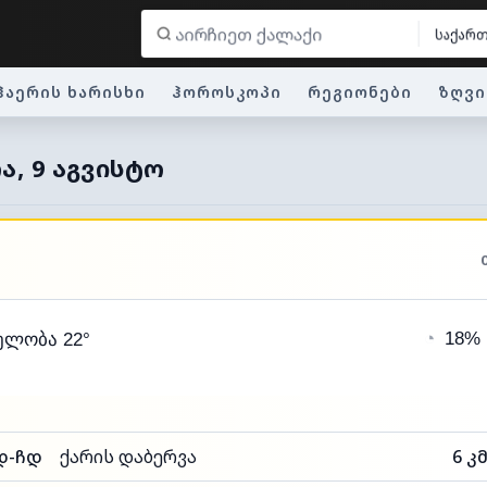
საქარ
ჰაერის ხარისხი
ჰოროსკოპი
რეგიონები
ზღვი
Ა, 9 ᲐᲒᲕᲘᲡᲢᲝ
◔
18%
ელობა 22°
დ-ჩდ
ქარის დაბერვა
6 კ