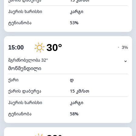
ღრუბლის სიმაღლე
11760 მ
ჰაერის ხარისხი
კარგი
ტენიანობა
53%
შიდა ტენიანობა
53% (კომფორტული)
30°
ღრუბლიანობა
4%
15:00
◔
3%
ნამის წერტილი
20°C
⌄
მგრძნობელობა 32°
მოწმენდილი
ხილვადობა
10 კმ
ქარი
*
დ
7 (ნათელი)
განათების ინდექსი
ქარის დაბერვა
15 კმ/სთ
ღრუბლის სიმაღლე
11680 მ
ჰაერის ხარისხი
კარგი
ტენიანობა
58%
შიდა ტენიანობა
58% (კომფორტული)