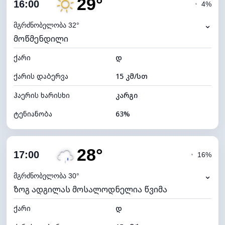
29°
ღრუბლიანობა
5%
16:00
◔
4%
ნამის წერტილი
21°C
⌄
მგრძნობელობა 32°
მოწმენდილი
ხილვადობა
10 კმ
ქარი
*
დ
7 (ნათელი)
განათების ინდექსი
ქარის დაბერვა
15 კმ/სთ
ღრუბლის სიმაღლე
11600 მ
ჰაერის ხარისხი
კარგი
ტენიანობა
63%
შიდა ტენიანობა
63% (კომფორტული)
28°
ღრუბლიანობა
5%
17:00
◔
16%
ნამის წერტილი
21°C
⌄
მგრძნობელობა 30°
ზოგ ადგილას მოსალოდნელია წვიმა
ხილვადობა
10 კმ
ქარი
*
დ
7 (ნათელი)
განათების ინდექსი