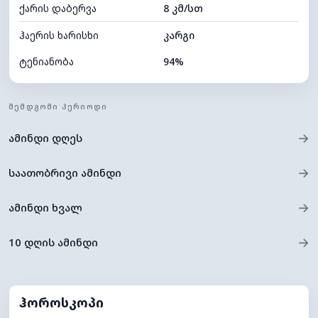
ქარის დაბერვა
8 კმ/სთ
ღრუბლის სიმაღლე
9680 მ
ჰაერის ხარისხი
კარგი
ტენიანობა
94%
შიდა ტენიანობა
94% (კომფორტული)
ᲨᲔᲛᲓᲒᲝᲛᲘ ᲞᲔᲠᲘᲝᲓᲘ
ღრუბლიანობა
24%
→
ამინდი დღეს
ნამის წერტილი
19°C
ხილვადობა
2 კმ
→
საათობრივი ამინდი
*
0 (ბნელი)
განათების ინდექსი
→
ამინდი ხვალ
ღრუბლის სიმაღლე
10080 მ
→
10 დღის ამინდი
ჰოროსკოპი