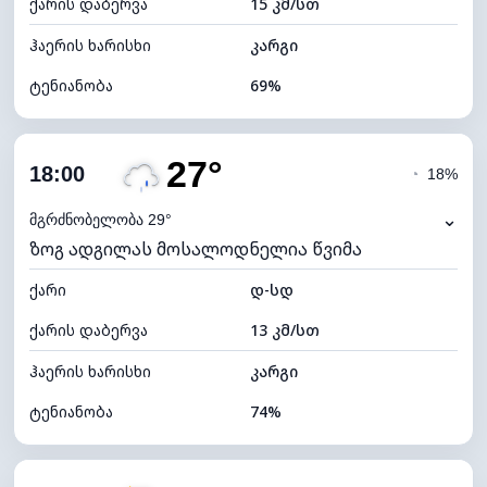
ქარის დაბერვა
15 კმ/სთ
ღრუბლის სიმაღლე
11600 მ
ჰაერის ხარისხი
კარგი
ტენიანობა
69%
შიდა ტენიანობა
69% (კომფორტული)
27°
ღრუბლიანობა
89%
18:00
◔
18%
ნამის წერტილი
22°C
⌄
მგრძნობელობა 29°
ზოგ ადგილას მოსალოდნელია წვიმა
ხილვადობა
10 კმ
ქარი
*
დ-სდ
4 (მკრთალი)
განათების ინდექსი
ქარის დაბერვა
13 კმ/სთ
ღრუბლის სიმაღლე
4880 მ
ჰაერის ხარისხი
კარგი
ტენიანობა
74%
შიდა ტენიანობა
74% (კომფორტული)