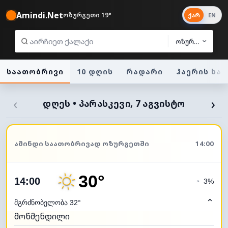
Amindi.Net
ოზურგეთი 19°
ქარ
EN
ოზურგეთი
საათობრივი
10 დღის
რადარი
ჰაერის ხა
‹
›
ᲓᲦᲔᲡ • ᲞᲐᲠᲐᲡᲙᲔᲕᲘ, 7 ᲐᲒᲕᲘᲡᲢᲝ
ᲐᲛᲘᲜᲓᲘ ᲡᲐᲐᲗᲝᲑᲠᲘᲕᲐᲓ ᲝᲖᲣᲠᲒᲔᲗᲨᲘ
14:00
30°
14:00
◔
3%
⌃
მგრძნობელობა 32°
მოწმენდილი