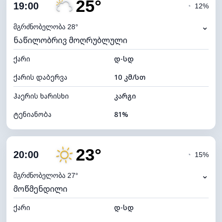
25°
ღრუბლიანობა
71%
19:00
◔
12%
ნამის წერტილი
22°C
⌄
მგრძნობელობა 28°
ნაწილობრივ მოღრუბლული
ხილვადობა
10 კმ
ქარი
*
დ-სდ
4 (მკრთალი)
განათების ინდექსი
ქარის დაბერვა
10 კმ/სთ
ღრუბლის სიმაღლე
6320 მ
ჰაერის ხარისხი
კარგი
ტენიანობა
81%
შიდა ტენიანობა
81% (კომფორტული)
23°
ღრუბლიანობა
28%
20:00
◔
15%
ნამის წერტილი
22°C
⌄
მგრძნობელობა 27°
მოწმენდილი
ხილვადობა
10 კმ
ქარი
*
დ-სდ
7 (ნათელი)
განათების ინდექსი