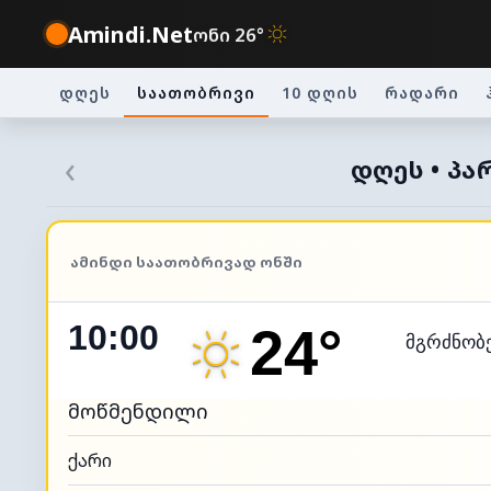
Amindi.Net
ონი 26°
დღეს
საათობრივი
10 დღის
რადარი
‹
ᲓᲦᲔᲡ • ᲞᲐ
ᲐᲛᲘᲜᲓᲘ ᲡᲐᲐᲗᲝᲑᲠᲘᲕᲐᲓ ᲝᲜᲨᲘ
10:00
24°
მგრძნობ
მოწმენდილი
ქარი