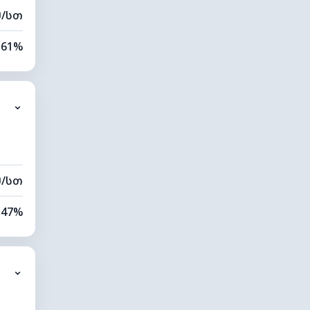
მ/სთ
61%
7%
⌄
0 კმ
40 მ
მ/სთ
47%
6%
⌄
0 კმ
20 მ