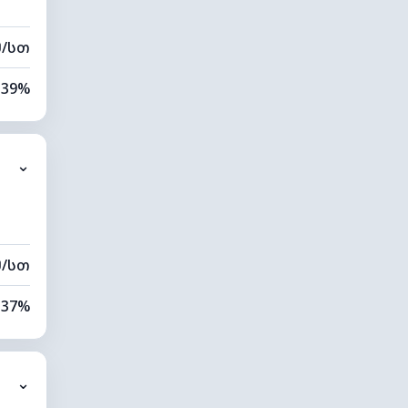
მ/სთ
39%
8%
⌄
0 კმ
60 მ
მ/სთ
37%
9%
⌄
0 კმ