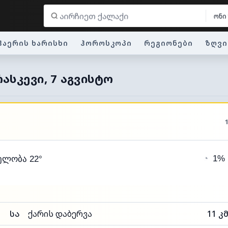
ონი
ჰაერის ხარისხი
ჰოროსკოპი
რეგიონები
ზღვი
ᲠᲐᲡᲙᲔᲕᲘ, 7 ᲐᲒᲕᲘᲡᲢᲝ
◔
1%
ელობა 22°
სა
ქარის დაბერვა
11 კ