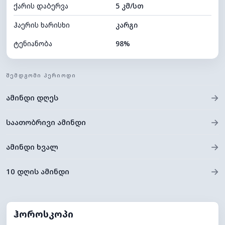
ქარის დაბერვა
5 კმ/სთ
ღრუბლის სიმაღლე
4000 მ
ჰაერის ხარისხი
კარგი
ტენიანობა
98%
შიდა ტენიანობა
98% (კომფორტული)
ᲨᲔᲛᲓᲒᲝᲛᲘ ᲞᲔᲠᲘᲝᲓᲘ
ღრუბლიანობა
100%
→
ამინდი დღეს
ნამის წერტილი
21°C
ხილვადობა
10 კმ
→
საათობრივი ამინდი
*
0 (ბნელი)
განათების ინდექსი
→
ამინდი ხვალ
ღრუბლის სიმაღლე
4000 მ
→
10 დღის ამინდი
ჰოროსკოპი