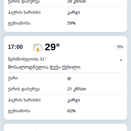
ქარის დაბერვა
20 კმ/სთ
ღრუბლის სიმაღლე
5280 მ
ჰაერის ხარისხი
კარგი
ტენიანობა
59%
შიდა ტენიანობა
59% (კომფორტული)
29°
ღრუბლიანობა
87%
17:00
◔
9%
ნამის წერტილი
20°C
⌄
მგრძნობელობა 31°
მოსალოდნელია ჭექა-ქუხილი
ხილვადობა
10 კმ
ქარი
*
დ
4 (მკრთალი)
განათების ინდექსი
ქარის დაბერვა
21 კმ/სთ
ღრუბლის სიმაღლე
5040 მ
ჰაერის ხარისხი
კარგი
ტენიანობა
62%
შიდა ტენიანობა
62% (კომფორტული)