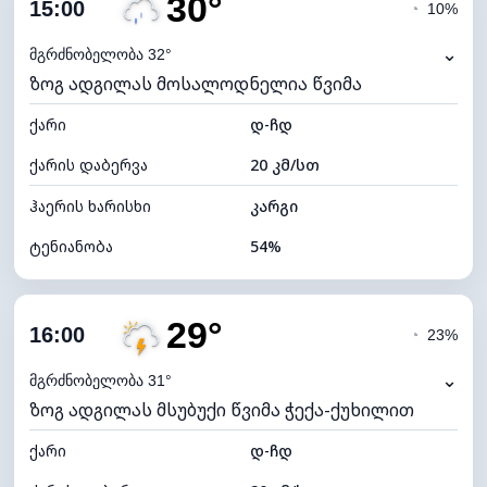
30°
ღრუბლიანობა
73%
15:00
◔
10%
ნამის წერტილი
18°C
⌄
მგრძნობელობა 32°
ზოგ ადგილას მოსალოდნელია წვიმა
ხილვადობა
9 კმ
ქარი
*
დ-ჩდ
4 (მკრთალი)
განათების ინდექსი
ქარის დაბერვა
20 კმ/სთ
ღრუბლის სიმაღლე
6160 მ
ჰაერის ხარისხი
კარგი
ტენიანობა
54%
შიდა ტენიანობა
54% (კომფორტული)
29°
ღრუბლიანობა
84%
16:00
◔
23%
ნამის წერტილი
20°C
⌄
მგრძნობელობა 31°
ზოგ ადგილას მსუბუქი წვიმა ჭექა-ქუხილით
ხილვადობა
10 კმ
ქარი
*
დ-ჩდ
4 (მკრთალი)
განათების ინდექსი