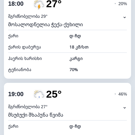
27°
ღრუბლიანობა
56%
18:00
◔
20%
ნამის წერტილი
21°C
⌄
მგრძნობელობა 29°
მოსალოდნელია ჭექა-ქუხილი
ხილვადობა
9 კმ
ქარი
*
დ-ჩდ
7 (ნათელი)
განათების ინდექსი
ქარის დაბერვა
18 კმ/სთ
ღრუბლის სიმაღლე
7520 მ
ჰაერის ხარისხი
კარგი
ტენიანობა
70%
შიდა ტენიანობა
70% (კომფორტული)
25°
ღრუბლიანობა
96%
19:00
◔
46%
ნამის წერტილი
21°C
⌄
მგრძნობელობა 27°
მსუბუქი შხაპუნა წვიმა
ხილვადობა
9 კმ
ქარი
*
დ-ჩდ
4 (მკრთალი)
განათების ინდექსი