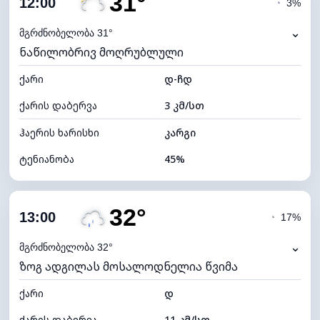
31°
12:00
◔
3%
ნამის წერტილი
18°C
⌄
მგრძნობელობა 31°
ნაწილობრივ მოღრუბლული
ხილვადობა
10 კმ
ქარი
*
დ-ჩდ
4 (მკრთალი)
განათების ინდექსი
ქარის დაბერვა
3 კმ/სთ
ღრუბლის სიმაღლე
5920 მ
ჰაერის ხარისხი
კარგი
ტენიანობა
45%
შიდა ტენიანობა
45% (კომფორტული)
32°
ღრუბლიანობა
27%
13:00
◔
17%
ნამის წერტილი
17°C
⌄
მგრძნობელობა 32°
ზოგ ადგილას მოსალოდნელია წვიმა
ხილვადობა
10 კმ
ქარი
*
დ
7 (ნათელი)
განათების ინდექსი
ქარის დაბერვა
11 კმ/სთ