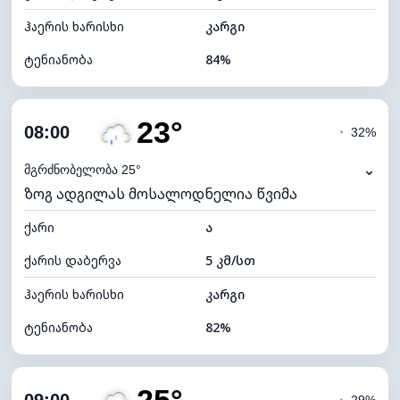
ჰაერის ხარისხი
კარგი
ტენიანობა
84%
შიდა ტენიანობა
84% (კომფორტული)
23°
ღრუბლიანობა
74%
08:00
◔
32%
ნამის წერტილი
18°C
⌄
მგრძნობელობა 25°
ზოგ ადგილას მოსალოდნელია წვიმა
ხილვადობა
9 კმ
ქარი
*
ა
4 (მკრთალი)
განათების ინდექსი
ქარის დაბერვა
5 კმ/სთ
ღრუბლის სიმაღლე
6080 მ
ჰაერის ხარისხი
კარგი
ტენიანობა
82%
შიდა ტენიანობა
82% (კომფორტული)
ღრუბლიანობა
71%