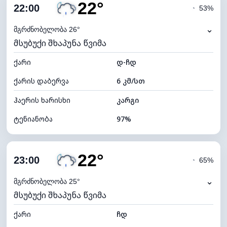
22°
ღრუბლიანობა
100%
22:00
◔
53%
ნამის წერტილი
21°C
⌄
მგრძნობელობა 26°
მსუბუქი შხაპუნა წვიმა
ხილვადობა
2 კმ
ქარი
*
დ-ჩდ
0 (ბნელი)
განათების ინდექსი
ქარის დაბერვა
6 კმ/სთ
ღრუბლის სიმაღლე
4000 მ
ჰაერის ხარისხი
კარგი
ტენიანობა
97%
შიდა ტენიანობა
97% (კომფორტული)
22°
ღრუბლიანობა
100%
23:00
◔
65%
ნამის წერტილი
22°C
⌄
მგრძნობელობა 25°
მსუბუქი შხაპუნა წვიმა
ხილვადობა
10 კმ
ქარი
*
ჩდ
0 (ბნელი)
განათების ინდექსი