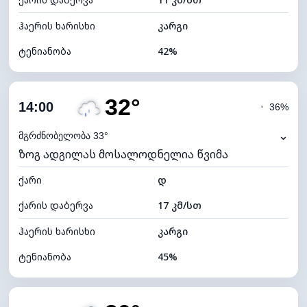
ღრუბლის სიმაღლე
9840 მ
ჰაერის ხარისხი
კარგი
ტენიანობა
42%
შიდა ტენიანობა
42% (ოდნავ მშრალი)
32°
ღრუბლიანობა
80%
14:00
◔
36%
ნამის წერტილი
17°C
⌄
მგრძნობელობა 33°
ზოგ ადგილას მოსალოდნელია წვიმა
ხილვადობა
9 კმ
ქარი
*
დ
4 (მკრთალი)
განათების ინდექსი
ქარის დაბერვა
17 კმ/სთ
ღრუბლის სიმაღლე
5600 მ
ჰაერის ხარისხი
კარგი
ტენიანობა
45%
შიდა ტენიანობა
45% (კომფორტული)