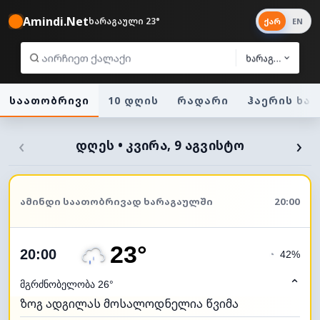
Amindi.Net
ხარაგაული 23°
ქარ
EN
ხარაგაული
საათობრივი
10 დღის
რადარი
ჰაერის ხა
‹
›
ᲓᲦᲔᲡ • ᲙᲕᲘᲠᲐ, 9 ᲐᲒᲕᲘᲡᲢᲝ
ᲐᲛᲘᲜᲓᲘ ᲡᲐᲐᲗᲝᲑᲠᲘᲕᲐᲓ ᲮᲐᲠᲐᲒᲐᲣᲚᲨᲘ
20:00
23°
20:00
◔
42%
⌃
მგრძნობელობა 26°
ზოგ ადგილას მოსალოდნელია წვიმა