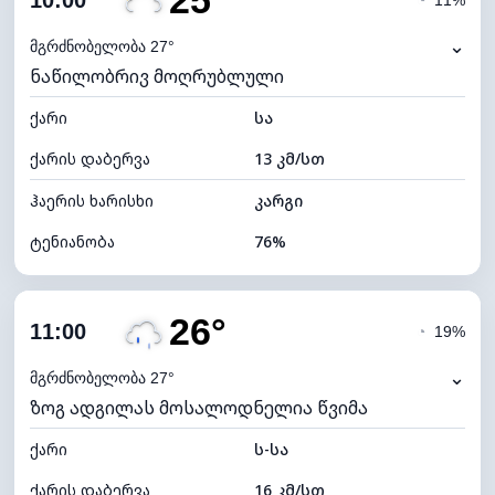
25°
10:00
◔
11%
ნამის წერტილი
20°C
⌄
მგრძნობელობა 27°
ნაწილობრივ მოღრუბლული
ხილვადობა
10 კმ
ქარი
*
სა
7 (ნათელი)
განათების ინდექსი
ქარის დაბერვა
13 კმ/სთ
ღრუბლის სიმაღლე
9040 მ
ჰაერის ხარისხი
კარგი
ტენიანობა
76%
შიდა ტენიანობა
76% (კომფორტული)
26°
ღრუბლიანობა
34%
11:00
◔
19%
ნამის წერტილი
21°C
⌄
მგრძნობელობა 27°
ზოგ ადგილას მოსალოდნელია წვიმა
ხილვადობა
10 კმ
ქარი
*
ს-სა
7 (ნათელი)
განათების ინდექსი
ქარის დაბერვა
16 კმ/სთ
ღრუბლის სიმაღლე
9280 მ