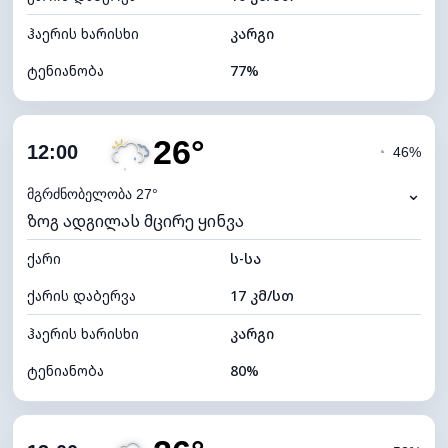
ჰაერის ხარისხი
კარგი
ტენიანობა
77%
შიდა ტენიანობა
77% (კომფორტული)
26°
ღრუბლიანობა
77%
12:00
◔
46%
ნამის წერტილი
22°C
⌄
მგრძნობელობა 27°
ზოგ ადგილას მცირე ყინვა
ხილვადობა
10 კმ
ქარი
*
ს-სა
4 (მკრთალი)
განათების ინდექსი
ქარის დაბერვა
17 კმ/სთ
ღრუბლის სიმაღლე
5840 მ
ჰაერის ხარისხი
კარგი
ტენიანობა
80%
შიდა ტენიანობა
80% (კომფორტული)
ღრუბლიანობა
79%