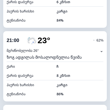
ქარის დაბერვა
6 კმ/სთ
ღრუბლის სიმაღლე
5760 მ
ჰაერის ხარისხი
კარგი
ტენიანობა
84%
შიდა ტენიანობა
84% (კომფორტული)
23°
ღრუბლიანობა
79%
21:00
◔
62%
ნამის წერტილი
22°C
⌄
მგრძნობელობა 26°
ზოგ ადგილას მოსალოდნელია წვიმა
ხილვადობა
10 კმ
ქარი
*
ჩ
4 (მკრთალი)
განათების ინდექსი
ქარის დაბერვა
8 კმ/სთ
ღრუბლის სიმაღლე
5680 მ
ჰაერის ხარისხი
კარგი
ტენიანობა
86%
შიდა ტენიანობა
86% (კომფორტული)