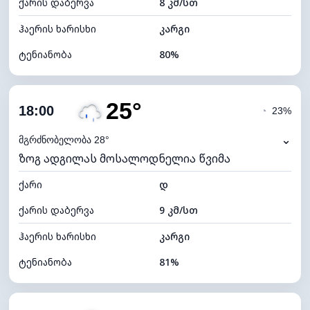
ქარის დაბერვა
8 კმ/სთ
ღრუბლის სიმაღლე
5440 მ
ჰაერის ხარისხი
კარგი
ტენიანობა
80%
შიდა ტენიანობა
80% (კომფორტული)
25°
ღრუბლიანობა
70%
18:00
◔
23%
ნამის წერტილი
22°C
⌄
მგრძნობელობა 28°
ზოგ ადგილას მოსალოდნელია წვიმა
ხილვადობა
10 კმ
ქარი
*
დ
4 (მკრთალი)
განათების ინდექსი
ქარის დაბერვა
9 კმ/სთ
ღრუბლის სიმაღლე
6400 მ
ჰაერის ხარისხი
კარგი
ტენიანობა
81%
შიდა ტენიანობა
81% (კომფორტული)