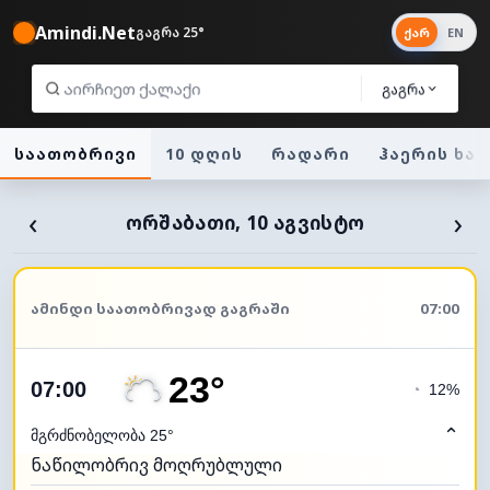
Amindi.Net
გაგრა 25°
ქარ
EN
გაგრა
საათობრივი
10 დღის
რადარი
ჰაერის ხა
‹
›
ᲝᲠᲨᲐᲑᲐᲗᲘ, 10 ᲐᲒᲕᲘᲡᲢᲝ
ᲐᲛᲘᲜᲓᲘ ᲡᲐᲐᲗᲝᲑᲠᲘᲕᲐᲓ ᲒᲐᲒᲠᲐᲨᲘ
07:00
23°
07:00
◔
12%
⌃
მგრძნობელობა 25°
ნაწილობრივ მოღრუბლული