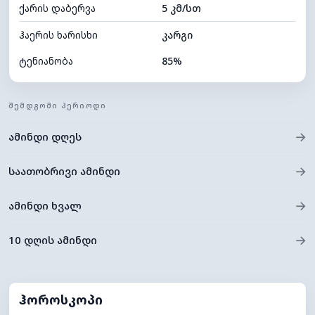
ქარის დაბერვა
5 კმ/სთ
ღრუბლის სიმაღლე
6160 მ
ჰაერის ხარისხი
კარგი
ტენიანობა
85%
შიდა ტენიანობა
85% (კომფორტული)
ᲨᲔᲛᲓᲒᲝᲛᲘ ᲞᲔᲠᲘᲝᲓᲘ
ღრუბლიანობა
36%
→
ამინდი დღეს
ნამის წერტილი
21°C
ხილვადობა
10 კმ
→
საათობრივი ამინდი
*
0 (ბნელი)
განათების ინდექსი
→
ამინდი ხვალ
ღრუბლის სიმაღლე
9120 მ
→
10 დღის ამინდი
ჰოროსკოპი