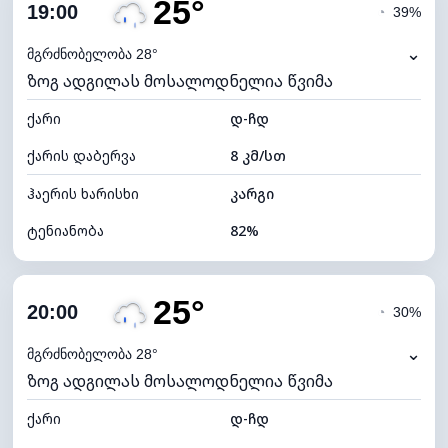
25°
ღრუბლიანობა
83%
19:00
◔
39%
ნამის წერტილი
22°C
⌄
მგრძნობელობა 28°
ზოგ ადგილას მოსალოდნელია წვიმა
ხილვადობა
10 კმ
ქარი
*
დ-ჩდ
4 (მკრთალი)
განათების ინდექსი
ქარის დაბერვა
8 კმ/სთ
ღრუბლის სიმაღლე
5360 მ
ჰაერის ხარისხი
კარგი
ტენიანობა
82%
შიდა ტენიანობა
82% (კომფორტული)
25°
ღრუბლიანობა
78%
20:00
◔
30%
ნამის წერტილი
22°C
⌄
მგრძნობელობა 28°
ზოგ ადგილას მოსალოდნელია წვიმა
ხილვადობა
9 კმ
ქარი
*
დ-ჩდ
4 (მკრთალი)
განათების ინდექსი