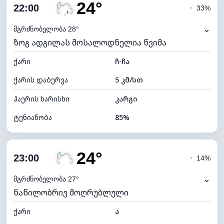
24°
ღრუბლიანობა
71%
22:00
◔
33%
ნამის წერტილი
21°C
⌄
მგრძნობელობა 28°
ზოგ ადგილას მოსალოდნელია წვიმა
ხილვადობა
9 კმ
ქარი
*
ჩ-ჩა
0 (ბნელი)
განათების ინდექსი
ქარის დაბერვა
5 კმ/სთ
ღრუბლის სიმაღლე
6320 მ
ჰაერის ხარისხი
კარგი
ტენიანობა
85%
შიდა ტენიანობა
85% (კომფორტული)
24°
ღრუბლიანობა
73%
23:00
◔
14%
ნამის წერტილი
21°C
⌄
მგრძნობელობა 27°
ნაწილობრივ მოღრუბლული
ხილვადობა
9 კმ
ქარი
*
ა
0 (ბნელი)
განათების ინდექსი