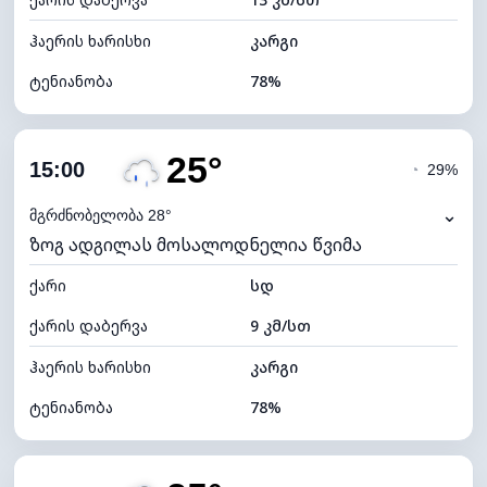
ღრუბლის სიმაღლე
5200 მ
ჰაერის ხარისხი
კარგი
ტენიანობა
78%
შიდა ტენიანობა
78% (კომფორტული)
25°
ღრუბლიანობა
86%
15:00
◔
29%
ნამის წერტილი
22°C
⌄
მგრძნობელობა 28°
ზოგ ადგილას მოსალოდნელია წვიმა
ხილვადობა
9 კმ
ქარი
*
სდ
4 (მკრთალი)
განათების ინდექსი
ქარის დაბერვა
9 კმ/სთ
ღრუბლის სიმაღლე
5120 მ
ჰაერის ხარისხი
კარგი
ტენიანობა
78%
შიდა ტენიანობა
78% (კომფორტული)