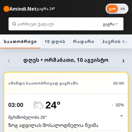
Amindi.Net
გაგრა 24°
ქარ
EN
გაგრა
საათობრივი
10 დღის
რადარი
ჰაერის ხა
‹
›
ᲓᲦᲔᲡ • ᲝᲠᲨᲐᲑᲐᲗᲘ, 10 ᲐᲒᲕᲘᲡᲢᲝ
ᲐᲛᲘᲜᲓᲘ ᲡᲐᲐᲗᲝᲑᲠᲘᲕᲐᲓ ᲒᲐᲒᲠᲐᲨᲘ
03:00
24°
03:00
◔
32%
⌃
მგრძნობელობა 26°
ზოგ ადგილას მოსალოდნელია წვიმა