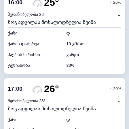
25°
ღრუბლიანობა
85%
16:00
◔
26%
ნამის წერტილი
22°C
⌄
მგრძნობელობა 28°
ზოგ ადგილას მოსალოდნელია წვიმა
ხილვადობა
9 კმ
ქარი
*
დ
4 (მკრთალი)
განათების ინდექსი
ქარის დაბერვა
10 კმ/სთ
ღრუბლის სიმაღლე
5200 მ
ჰაერის ხარისხი
კარგი
ტენიანობა
83%
შიდა ტენიანობა
83% (კომფორტული)
26°
ღრუბლიანობა
89%
17:00
◔
20%
ნამის წერტილი
22°C
⌄
მგრძნობელობა 28°
ზოგ ადგილას მოსალოდნელია წვიმა
ხილვადობა
10 კმ
ქარი
*
დ
4 (მკრთალი)
განათების ინდექსი