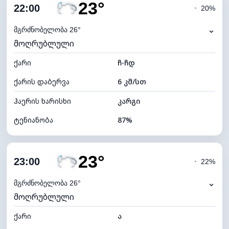
23°
ღრუბლიანობა
69%
22:00
◔
20%
ნამის წერტილი
22°C
⌄
მგრძნობელობა 26°
მოღრუბლული
ხილვადობა
10 კმ
ქარი
*
ჩ-ჩდ
0 (ბნელი)
განათების ინდექსი
ქარის დაბერვა
6 კმ/სთ
ღრუბლის სიმაღლე
6480 მ
ჰაერის ხარისხი
კარგი
ტენიანობა
87%
შიდა ტენიანობა
87% (კომფორტული)
23°
ღრუბლიანობა
64%
23:00
◔
22%
ნამის წერტილი
21°C
⌄
მგრძნობელობა 26°
მოღრუბლული
ხილვადობა
10 კმ
ქარი
*
ა
0 (ბნელი)
განათების ინდექსი