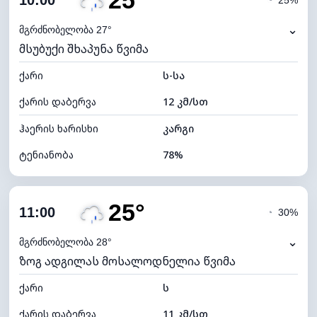
25°
10:00
◔
25%
ნამის წერტილი
21°C
⌄
მგრძნობელობა 27°
მსუბუქი შხაპუნა წვიმა
ხილვადობა
10 კმ
ქარი
*
ს-სა
7 (ნათელი)
განათების ინდექსი
ქარის დაბერვა
12 კმ/სთ
ღრუბლის სიმაღლე
8480 მ
ჰაერის ხარისხი
კარგი
ტენიანობა
78%
შიდა ტენიანობა
78% (კომფორტული)
25°
ღრუბლიანობა
54%
11:00
◔
30%
ნამის წერტილი
21°C
⌄
მგრძნობელობა 28°
ზოგ ადგილას მოსალოდნელია წვიმა
ხილვადობა
10 კმ
ქარი
*
ს
7 (ნათელი)
განათების ინდექსი
ქარის დაბერვა
11 კმ/სთ
ღრუბლის სიმაღლე
7680 მ