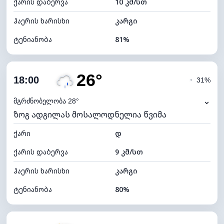
ქარის დაბერვა
10 კმ/სთ
ღრუბლის სიმაღლე
4880 მ
ჰაერის ხარისხი
კარგი
ტენიანობა
81%
შიდა ტენიანობა
81% (კომფორტული)
26°
ღრუბლიანობა
75%
18:00
◔
31%
ნამის წერტილი
22°C
⌄
მგრძნობელობა 28°
ზოგ ადგილას მოსალოდნელია წვიმა
ხილვადობა
10 კმ
ქარი
*
დ
4 (მკრთალი)
განათების ინდექსი
ქარის დაბერვა
9 კმ/სთ
ღრუბლის სიმაღლე
6000 მ
ჰაერის ხარისხი
კარგი
ტენიანობა
80%
შიდა ტენიანობა
80% (კომფორტული)