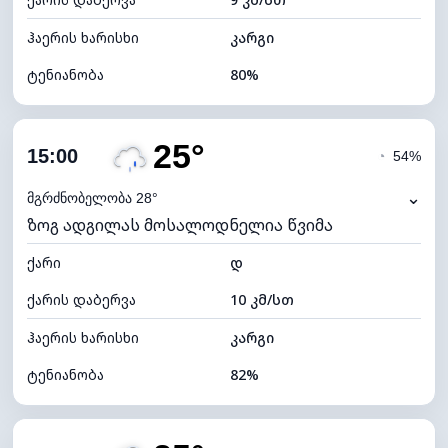
ღრუბლის სიმაღლე
5280 მ
ჰაერის ხარისხი
კარგი
ტენიანობა
80%
შიდა ტენიანობა
80% (კომფორტული)
25°
ღრუბლიანობა
83%
15:00
◔
54%
ნამის წერტილი
22°C
⌄
მგრძნობელობა 28°
ზოგ ადგილას მოსალოდნელია წვიმა
ხილვადობა
9 კმ
ქარი
*
დ
4 (მკრთალი)
განათების ინდექსი
ქარის დაბერვა
10 კმ/სთ
ღრუბლის სიმაღლე
5360 მ
ჰაერის ხარისხი
კარგი
ტენიანობა
82%
შიდა ტენიანობა
82% (კომფორტული)