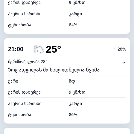
ქარის დაბერვა
9 კმ/სთ
ღრუბლის სიმაღლე
7600 მ
ჰაერის ხარისხი
კარგი
ტენიანობა
84%
შიდა ტენიანობა
84% (კომფორტული)
25°
ღრუბლიანობა
83%
21:00
◔
28%
ნამის წერტილი
22°C
⌄
მგრძნობელობა 28°
ზოგ ადგილას მოსალოდნელია წვიმა
ხილვადობა
9 კმ
ქარი
*
ჩდ
4 (მკრთალი)
განათების ინდექსი
ქარის დაბერვა
9 კმ/სთ
ღრუბლის სიმაღლე
5360 მ
ჰაერის ხარისხი
კარგი
ტენიანობა
86%
შიდა ტენიანობა
86% (კომფორტული)