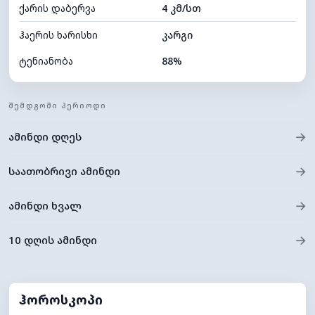
ქარის დაბერვა
4 კმ/სთ
ღრუბლის სიმაღლე
6880 მ
ჰაერის ხარისხი
კარგი
ტენიანობა
88%
შიდა ტენიანობა
88% (კომფორტული)
ᲨᲔᲛᲓᲒᲝᲛᲘ ᲞᲔᲠᲘᲝᲓᲘ
ღრუბლიანობა
70%
→
ამინდი დღეს
ნამის წერტილი
21°C
ხილვადობა
10 კმ
→
საათობრივი ამინდი
*
0 (ბნელი)
განათების ინდექსი
→
ამინდი ხვალ
ღრუბლის სიმაღლე
6400 მ
→
10 დღის ამინდი
ჰოროსკოპი