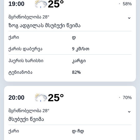
25°
ღრუბლიანობა
71%
19:00
◔
58%
ნამის წერტილი
22°C
⌄
მგრძნობელობა 28°
ზოგ ადგილას მსუბუქი წვიმა
ხილვადობა
9 კმ
ქარი
*
დ
4 (მკრთალი)
განათების ინდექსი
ქარის დაბერვა
9 კმ/სთ
ღრუბლის სიმაღლე
6320 მ
ჰაერის ხარისხი
კარგი
ტენიანობა
82%
შიდა ტენიანობა
82% (კომფორტული)
25°
ღრუბლიანობა
55%
20:00
◔
70%
ნამის წერტილი
22°C
⌄
მგრძნობელობა 28°
მსუბუქი წვიმა
ხილვადობა
9 კმ
ქარი
*
დ-ჩდ
7 (ნათელი)
განათების ინდექსი