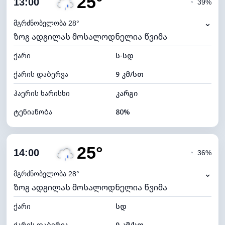
25°
13:00
◔
39%
ნამის წერტილი
22°C
⌄
მგრძნობელობა 28°
ზოგ ადგილას მოსალოდნელია წვიმა
ხილვადობა
10 კმ
ქარი
*
ს-სდ
7 (ნათელი)
განათების ინდექსი
ქარის დაბერვა
9 კმ/სთ
ღრუბლის სიმაღლე
7920 მ
ჰაერის ხარისხი
კარგი
ტენიანობა
80%
შიდა ტენიანობა
80% (კომფორტული)
25°
ღრუბლიანობა
84%
14:00
◔
36%
ნამის წერტილი
22°C
⌄
მგრძნობელობა 28°
ზოგ ადგილას მოსალოდნელია წვიმა
ხილვადობა
9 კმ
ქარი
*
სდ
4 (მკრთალი)
განათების ინდექსი
ქარის დაბერვა
9 კმ/სთ