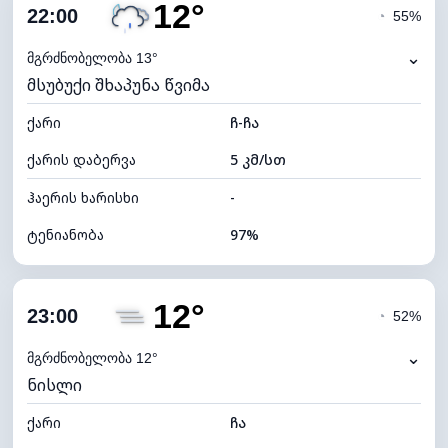
12°
ღრუბლიანობა
52%
22:00
◔
55%
ნამის წერტილი
13°C
⌄
მგრძნობელობა 13°
მსუბუქი შხაპუნა წვიმა
ხილვადობა
10 კმ
ქარი
*
ჩ-ჩა
0 (ბნელი)
განათების ინდექსი
ქარის დაბერვა
5 კმ/სთ
ღრუბლის სიმაღლე
7840 მ
ჰაერის ხარისხი
-
ტენიანობა
97%
შიდა ტენიანობა
97% (კომფორტული)
12°
ღრუბლიანობა
55%
23:00
◔
52%
ნამის წერტილი
12°C
⌄
მგრძნობელობა 12°
ნისლი
ხილვადობა
10 კმ
ქარი
*
ჩა
0 (ბნელი)
განათების ინდექსი