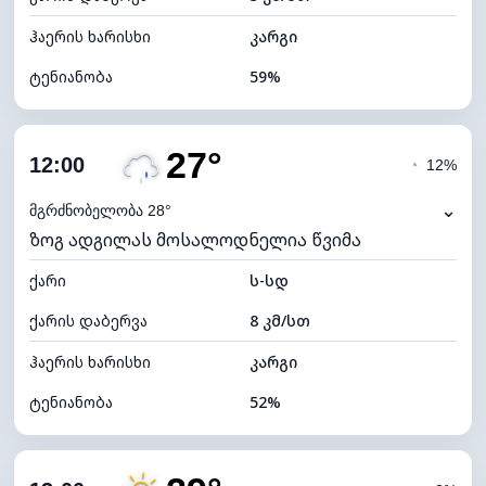
ჰაერის ხარისხი
კარგი
ტენიანობა
59%
შიდა ტენიანობა
59% (კომფორტული)
27°
ღრუბლიანობა
9%
12:00
◔
12%
ნამის წერტილი
16°C
⌄
მგრძნობელობა 28°
ზოგ ადგილას მოსალოდნელია წვიმა
ხილვადობა
10 კმ
ქარი
*
ს-სდ
7 (ნათელი)
განათების ინდექსი
ქარის დაბერვა
8 კმ/სთ
ღრუბლის სიმაღლე
11280 მ
ჰაერის ხარისხი
კარგი
ტენიანობა
52%
შიდა ტენიანობა
52% (კომფორტული)
ღრუბლიანობა
88%