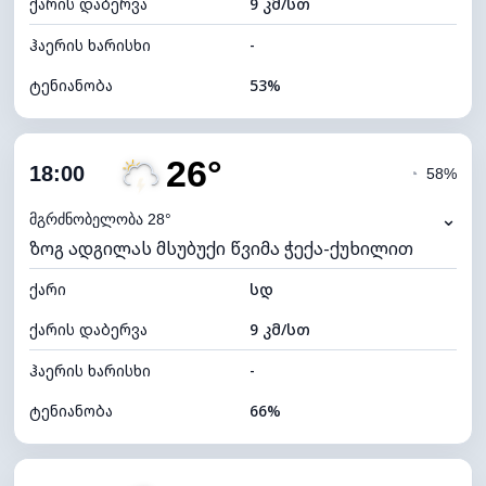
ქარის დაბერვა
9 კმ/სთ
ღრუბლის სიმაღლე
11360 მ
ჰაერის ხარისხი
-
ტენიანობა
53%
შიდა ტენიანობა
53% (კომფორტული)
26°
ღრუბლიანობა
80%
18:00
◔
58%
ნამის წერტილი
18°C
⌄
მგრძნობელობა 28°
ზოგ ადგილას მსუბუქი წვიმა ჭექა-ქუხილით
ხილვადობა
10 კმ
ქარი
*
სდ
4 (მკრთალი)
განათების ინდექსი
ქარის დაბერვა
9 კმ/სთ
ღრუბლის სიმაღლე
5600 მ
ჰაერის ხარისხი
-
ტენიანობა
66%
შიდა ტენიანობა
66% (კომფორტული)