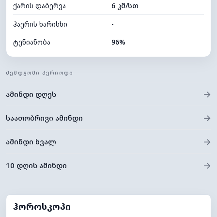
ქარის დაბერვა
6 კმ/სთ
ღრუბლის სიმაღლე
7600 მ
ჰაერის ხარისხი
-
ტენიანობა
96%
შიდა ტენიანობა
96% (კომფორტული)
ᲨᲔᲛᲓᲒᲝᲛᲘ ᲞᲔᲠᲘᲝᲓᲘ
ღრუბლიანობა
66%
→
ამინდი დღეს
ნამის წერტილი
12°C
ხილვადობა
7 კმ
→
საათობრივი ამინდი
*
0 (ბნელი)
განათების ინდექსი
→
ამინდი ხვალ
ღრუბლის სიმაღლე
6720 მ
→
10 დღის ამინდი
ჰოროსკოპი