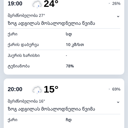
24°
ღრუბლიანობა
80%
19:00
◔
26%
ნამის წერტილი
19°C
⌄
მგრძნობელობა 27°
ზოგ ადგილას მოსალოდნელია წვიმა
ხილვადობა
10 კმ
ქარი
*
სდ
4 (მკრთალი)
განათების ინდექსი
ქარის დაბერვა
10 კმ/სთ
ღრუბლის სიმაღლე
5600 მ
ჰაერის ხარისხი
-
ტენიანობა
78%
შიდა ტენიანობა
78% (კომფორტული)
15°
ღრუბლიანობა
78%
20:00
◔
69%
ნამის წერტილი
20°C
⌄
მგრძნობელობა 16°
ზოგ ადგილას მოსალოდნელია წვიმა
ხილვადობა
10 კმ
ქარი
*
ჩდ
4 (მკრთალი)
განათების ინდექსი