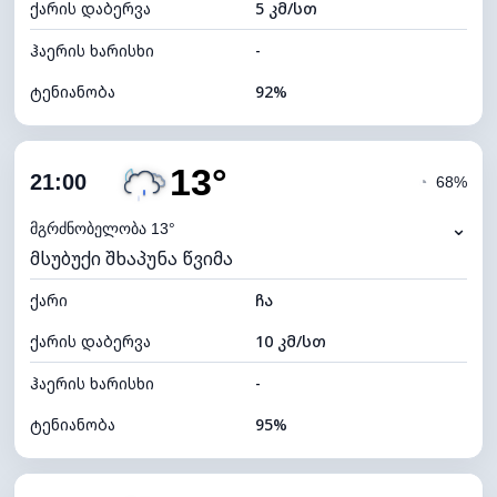
ქარის დაბერვა
5 კმ/სთ
ღრუბლის სიმაღლე
5760 მ
ჰაერის ხარისხი
-
ტენიანობა
92%
შიდა ტენიანობა
92% (კომფორტული)
13°
ღრუბლიანობა
74%
21:00
◔
68%
ნამის წერტილი
14°C
⌄
მგრძნობელობა 13°
მსუბუქი შხაპუნა წვიმა
ხილვადობა
9 კმ
ქარი
*
ჩა
4 (მკრთალი)
განათების ინდექსი
ქარის დაბერვა
10 კმ/სთ
ღრუბლის სიმაღლე
6080 მ
ჰაერის ხარისხი
-
ტენიანობა
95%
შიდა ტენიანობა
95% (კომფორტული)