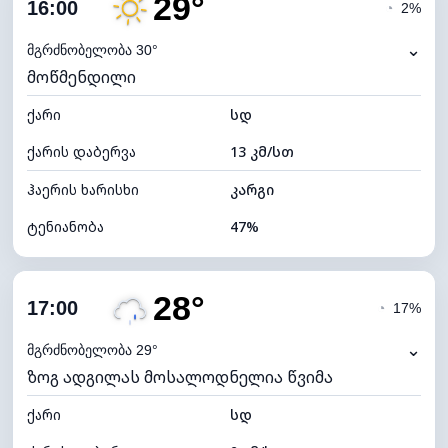
29°
ღრუბლიანობა
80%
16:00
◔
2%
ნამის წერტილი
16°C
⌄
მგრძნობელობა 30°
მოწმენდილი
ხილვადობა
10 კმ
ქარი
*
სდ
4 (მკრთალი)
განათების ინდექსი
ქარის დაბერვა
13 კმ/სთ
ღრუბლის სიმაღლე
5600 მ
ჰაერის ხარისხი
კარგი
ტენიანობა
47%
შიდა ტენიანობა
47% (კომფორტული)
28°
ღრუბლიანობა
8%
17:00
◔
17%
ნამის წერტილი
17°C
⌄
მგრძნობელობა 29°
ზოგ ადგილას მოსალოდნელია წვიმა
ხილვადობა
10 კმ
ქარი
*
სდ
7 (ნათელი)
განათების ინდექსი