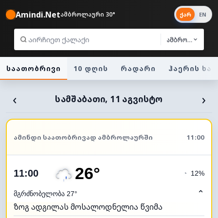
Amindi.Net
ამბროლაური 30°
ქარ
EN
ამბროლაური
საათობრივი
10 დღის
რადარი
ჰაერის ხა
‹
›
ᲡᲐᲛᲨᲐᲑᲐᲗᲘ, 11 ᲐᲒᲕᲘᲡᲢᲝ
ᲐᲛᲘᲜᲓᲘ ᲡᲐᲐᲗᲝᲑᲠᲘᲕᲐᲓ ᲐᲛᲑᲠᲝᲚᲐᲣᲠᲨᲘ
11:00
26°
11:00
◔
12%
⌃
მგრძნობელობა 27°
ზოგ ადგილას მოსალოდნელია წვიმა