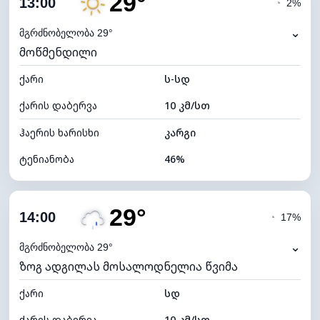
29°
13:00
◔
2%
ნამის წერტილი
17°C
⌄
მგრძნობელობა 29°
მოწმენდილი
ხილვადობა
10 კმ
ქარი
*
ს-სდ
4 (მკრთალი)
განათების ინდექსი
ქარის დაბერვა
10 კმ/სთ
ღრუბლის სიმაღლე
4960 მ
ჰაერის ხარისხი
კარგი
ტენიანობა
46%
შიდა ტენიანობა
46% (კომფორტული)
29°
ღრუბლიანობა
9%
14:00
◔
17%
ნამის წერტილი
16°C
⌄
მგრძნობელობა 29°
ზოგ ადგილას მოსალოდნელია წვიმა
ხილვადობა
10 კმ
ქარი
*
სდ
7 (ნათელი)
განათების ინდექსი
ქარის დაბერვა
10 კმ/სთ